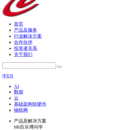
首页
产品及服务
行业解决方案
合作伙伴
投资者关系
关于我们
中
EN
AI
数据
云
基础架构软硬件
物联网
产品及解决方案
blb百乐博问学