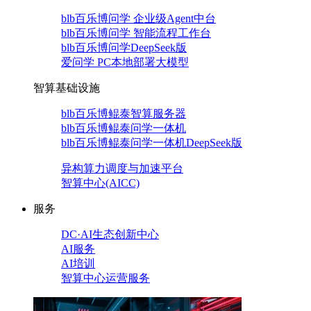
blb百乐博问学 企业级Agent中台
blb百乐博问学 智能流程工作台
blb百乐博问学DeepSeek版
爱问学 PC本地部署大模型
智算基础设施
blb百乐博鲲泰智算服务器
blb百乐博鲲泰问学一体机
blb百乐博鲲泰问学一体机DeepSeek版
异构算力调度与加速平台
智算中心(AICC)
服务
DC·AI生态创新中心
AI服务
AI培训
智算中心运营服务