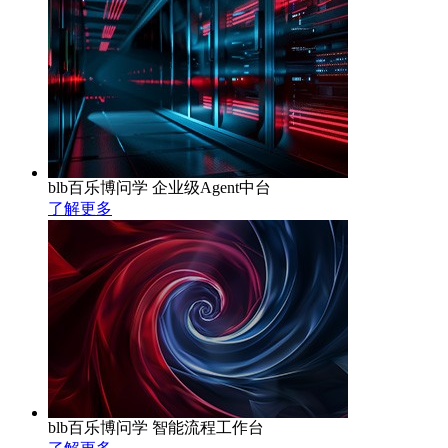
blb百乐博问学 企业级Agent中台
了解更多
blb百乐博问学 智能流程工作台