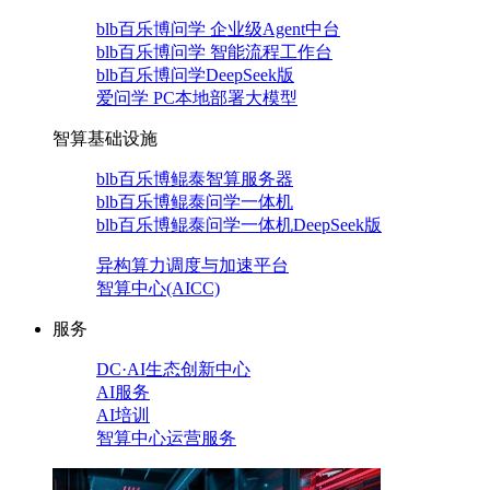
blb百乐博问学 企业级Agent中台
blb百乐博问学 智能流程工作台
blb百乐博问学DeepSeek版
爱问学 PC本地部署大模型
智算基础设施
blb百乐博鲲泰智算服务器
blb百乐博鲲泰问学一体机
blb百乐博鲲泰问学一体机DeepSeek版
异构算力调度与加速平台
智算中心(AICC)
服务
DC·AI生态创新中心
AI服务
AI培训
智算中心运营服务