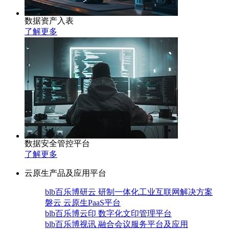
数据资产入表
了解更多
数据安全管控平台
了解更多
云原生产品及应用平台
blb百乐博研云 研制一体化工业互联网解决方案
磐云 云原生PaaS平台
blb百乐博云印 数字化文印管理平台
blb百乐博视讯 融合会议服务平台及应用