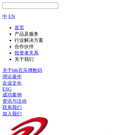
中
EN
首页
产品及服务
行业解决方案
合作伙伴
投资者关系
关于我们
关于blb百乐博数码
理论著作
企业文化
ESG
成功案例
资讯与活动
联系我们
加入我们