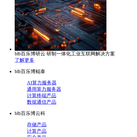
blb百乐博研云 研制一体化工业互联网解决方案
了解更多
blb百乐博鲲泰
AI算力服务器
通用算力服务器
计算终端产品
数据通信产品
blb百乐博云科
存储产品
计算产品